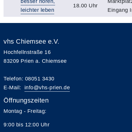
besser hören,
Marktplat
18.00 Uhr
leichter leben
Eingang 
vhs Chiemsee e.V.
Hochfellnstraße 16
83209 Prien a. Chiemsee
Telefon: 08051 3430
E-Mail:
i
nfo@vhs-prien.de
Öffnungszeiten
Montag - Freitag:
9:00 bis 12:00 Uhr