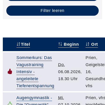
Filter leeren
Titel
Beginn
Ort
–
Sommerkurs: Das
Prien,
Vagustraining
Do.
Geigelstei
Intensiv -
06.08.2026,
16,
angeleitete
18.30 Uhr
Gesundhe
Tiefenentspannung
vhs
Augengymnastik -
Mi.
Prien, vhs
Die "Gymnastik"
07.10.2026,
Hochfellns