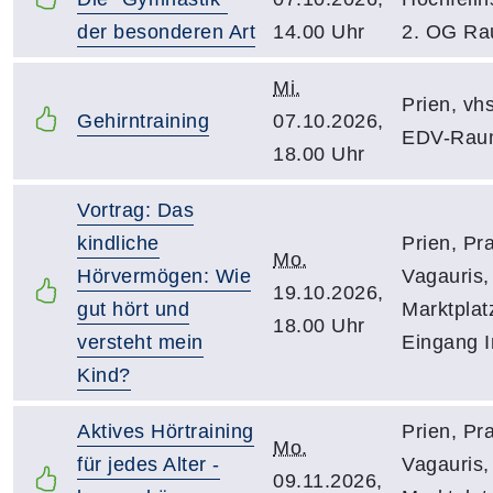
der besonderen Art
14.00 Uhr
2. OG Ra
Mi.
Prien, vh
Gehirntraining
07.10.2026,
EDV-Rau
18.00 Uhr
Vortrag: Das
kindliche
Prien, Pr
Mo.
Hörvermögen: Wie
Vagauris,
19.10.2026,
gut hört und
Marktplat
18.00 Uhr
versteht mein
Eingang 
Kind?
Aktives Hörtraining
Prien, Pr
Mo.
für jedes Alter -
Vagauris,
09.11.2026,