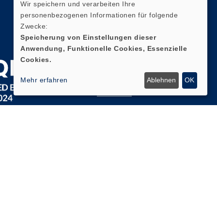
Wir speichern und verarbeiten Ihre
Quicklinks
personenbezogenen Informationen für folgende
Zwecke:
AGB
Speicherung von Einstellungen dieser
Anwendung, Funktionelle Cookies, Essenzielle
Impressum
Cookies.
Datenschutz
Mehr erfahren
Ablehnen
OK
Widerruf
Zum
Newsletter
anmelden
Cookie Einstellungen