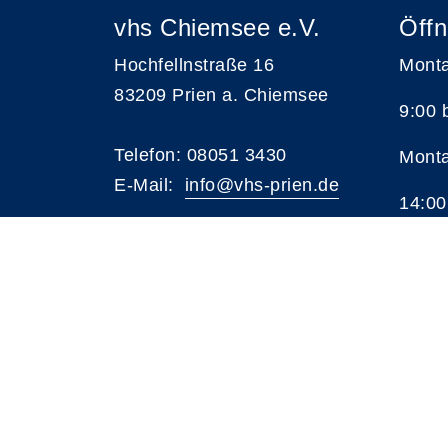
vhs Chiemsee e.V.
Öffn
Hochfellnstraße 16
Monta
83209 Prien a. Chiemsee
9:00 
Telefon: 08051 3430
Monta
E-Mail:
i
nfo@vhs-prien.de
14:00
A
Kontrast
Schriftgröße
A