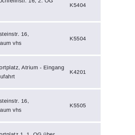
ochfellnstr. 16, 2. OG
K5404
teinstr. 16,
K5504
raum vhs
rtplatz, Atrium - Eingang
K4201
ufahrt
teinstr. 16,
K5505
raum vhs
rtplatz 1, 1. OG über