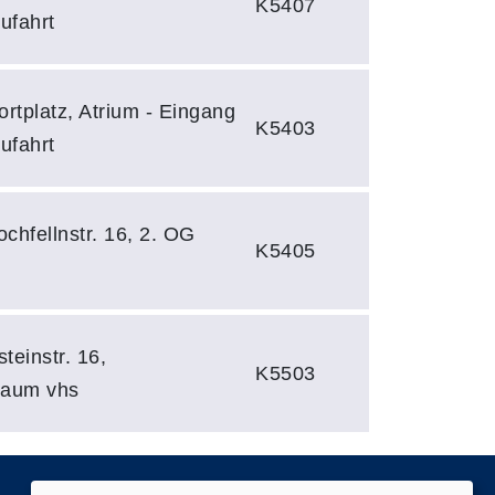
K5407
ufahrt
rtplatz, Atrium - Eingang
K5403
ufahrt
ochfellnstr. 16, 2. OG
K5405
teinstr. 16,
K5503
raum vhs