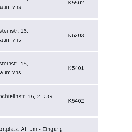
K5502
raum vhs
teinstr. 16,
K6203
raum vhs
teinstr. 16,
K5401
raum vhs
ochfellnstr. 16, 2. OG
K5402
rtplatz, Atrium - Eingang