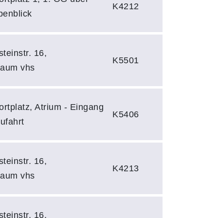
K4212
penblick
teinstr. 16,
K5501
raum vhs
rtplatz, Atrium - Eingang
K5406
ufahrt
teinstr. 16,
K4213
raum vhs
teinstr. 16,