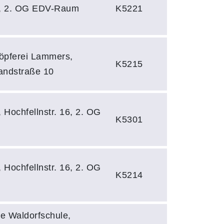
s, 2. OG EDV-Raum
K5221
öpferei Lammers,
K5215
ndstraße 10
, Hochfellnstr. 16, 2. OG
K5301
, Hochfellnstr. 16, 2. OG
K5214
ie Waldorfschule,