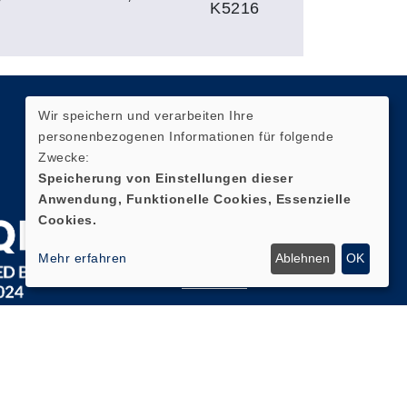
K5216
Wir speichern und verarbeiten Ihre
Quicklinks
personenbezogenen Informationen für folgende
Zwecke:
AGB
Speicherung von Einstellungen dieser
Anwendung, Funktionelle Cookies, Essenzielle
Impressum
Cookies.
Datenschutz
Mehr erfahren
Ablehnen
OK
Widerruf
Zum
Newsletter
anmelden