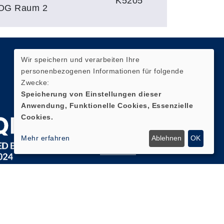
K5205
 OG Raum 2
Wir speichern und verarbeiten Ihre
Quicklinks
personenbezogenen Informationen für folgende
Zwecke:
AGB
Speicherung von Einstellungen dieser
Anwendung, Funktionelle Cookies, Essenzielle
Impressum
Cookies.
Datenschutz
Mehr erfahren
Ablehnen
OK
Widerruf
Zum
Newsletter
anmelden