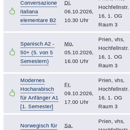
Conversazione
Di.
Hochfellnstr.
italiana
06.10.2026,
16, 1. OG
elementare B2
10.30 Uhr
Raum 3
Prien, vhs,
Spanisch A2 -
Mo.
Hochfellnstr.
50+ (5. von 5
05.10.2026,
16, 1. OG
Semestern)
16.00 Uhr
Raum 3
Modernes
Prien, vhs,
Fr.
Hocharabisch
Hochfellnstr.
09.10.2026,
für Anfänger A1
16, 1. OG
17.00 Uhr
[1. Semester]
Raum 3
Prien, vhs,
Norwegisch für
Sa.
Hochfellnstr.