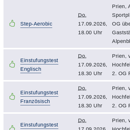
Prien,
Do.
Sportpl
Step-Aerobic
17.09.2026,
OG üb
18.00 Uhr
Gaststä
Alpenbl
Do.
Prien, 
Einstufungstest
17.09.2026,
Hochfel
Englisch
18.30 Uhr
2. OG 
Do.
Prien, 
Einstufungstest
17.09.2026,
Hochfel
Französisch
18.30 Uhr
2. OG 
Do.
Prien, 
Einstufungstest
17.09.2026,
Hochfel