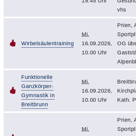
19.45 Uhr
Gesund
vhs
Prien,
Mi.
Sportpl
Wirbelsäulentraining
16.09.2026,
OG üb
10.00 Uhr
Gaststä
Alpenbl
Funktionelle
Mi.
Breitbr
Ganzkörper-
16.09.2026,
Kirchpl
Gymnastik in
10.00 Uhr
Kath. P
Breitbrunn
Prien,
Mi.
Sportpl