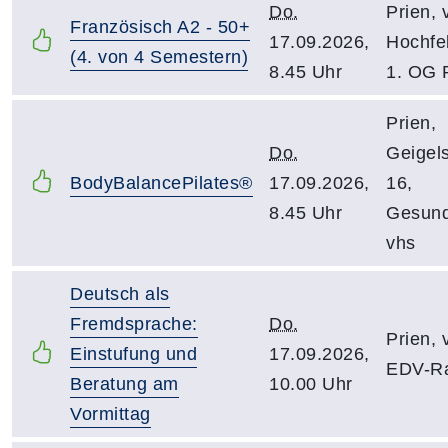
Do.
Prien, 
Französisch A2 - 50+
17.09.2026,
Hochfel
(4. von 4 Semestern)
8.45 Uhr
1. OG 
Prien,
Do.
Geigels
BodyBalancePilates®
17.09.2026,
16,
8.45 Uhr
Gesund
vhs
Deutsch als
Fremdsprache:
Do.
Prien, 
Einstufung und
17.09.2026,
EDV-R
Beratung am
10.00 Uhr
Vormittag