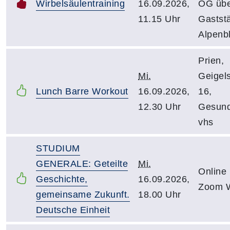
Wirbelsäulentraining
16.09.2026,
OG üb
11.15 Uhr
Gaststä
Alpenbl
Prien,
Mi.
Geigels
Lunch Barre Workout
16.09.2026,
16,
12.30 Uhr
Gesund
vhs
STUDIUM
GENERALE: Geteilte
Mi.
Online
Geschichte,
16.09.2026,
Zoom W
gemeinsame Zukunft.
18.00 Uhr
Deutsche Einheit