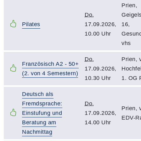
Prien,
Do.
Geigels
Pilates
17.09.2026,
16,
10.00 Uhr
Gesund
vhs
Do.
Prien, 
Französisch A2 - 50+
17.09.2026,
Hochfel
(2. von 4 Semestern)
10.30 Uhr
1. OG 
Deutsch als
Fremdsprache:
Do.
Prien, 
Einstufung und
17.09.2026,
EDV-R
Beratung am
14.00 Uhr
Nachmittag