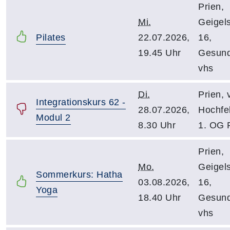
Prien,
Mi.
Geigels
Pilates
22.07.2026,
16,
19.45 Uhr
Gesund
vhs
Di.
Prien, 
Integrationskurs 62 -
28.07.2026,
Hochfel
Modul 2
8.30 Uhr
1. OG 
Prien,
Mo.
Geigels
Sommerkurs: Hatha
03.08.2026,
16,
Yoga
18.40 Uhr
Gesund
vhs