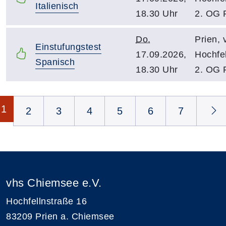
Italienisch
18.30 Uhr
2. OG 
Do.
Prien, 
Einstufungstest
17.09.2026,
Hochfel
Spanisch
18.30 Uhr
2. OG 
Seite 1 von 12
1
2
3
4
5
6
7
vhs Chiemsee e.V.
Hochfellnstraße 16
83209 Prien a. Chiemsee