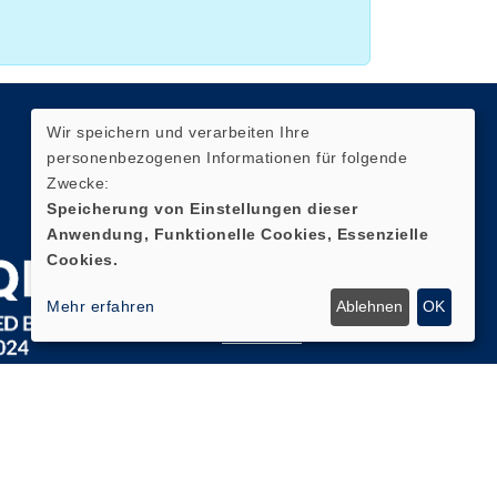
Wir speichern und verarbeiten Ihre
Quicklinks
personenbezogenen Informationen für folgende
Zwecke:
AGB
Speicherung von Einstellungen dieser
Anwendung, Funktionelle Cookies, Essenzielle
Impressum
Cookies.
Datenschutz
Mehr erfahren
Ablehnen
OK
Widerruf
Zum
Newsletter
anmelden