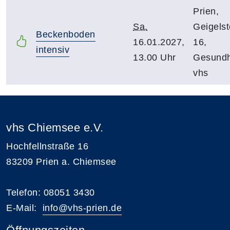
Prien,
Sa.
Geigelst
Beckenboden
16.01.2027,
16,
intensiv
13.00 Uhr
Gesundh
vhs
vhs Chiemsee e.V.
Hochfellnstraße 16
83209 Prien a. Chiemsee
Telefon: 08051 3430
E-Mail:
i
nfo@vhs-prien.de