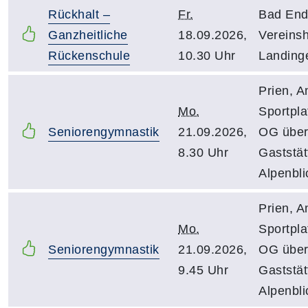
Rückhalt –
Fr.
Bad End
Ganzheitliche
18.09.2026,
Vereins
Rückenschule
10.30 Uhr
Landinge
Prien, 
Mo.
Sportpla
Seniorengymnastik
21.09.2026,
OG übe
8.30 Uhr
Gaststät
Alpenbli
Prien, 
Mo.
Sportpla
Seniorengymnastik
21.09.2026,
OG übe
9.45 Uhr
Gaststät
Alpenbli