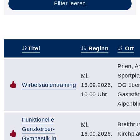
Filter leeren
Titel
Beginn
Ort
–
Prien, 
Mi.
Sportpla
Wirbelsäulentraining
16.09.2026,
OG übe
10.00 Uhr
Gaststät
Alpenbli
Funktionelle
Mi.
Breitbru
Ganzkörper-
16.09.2026,
Kirchpla
Gymnastik in