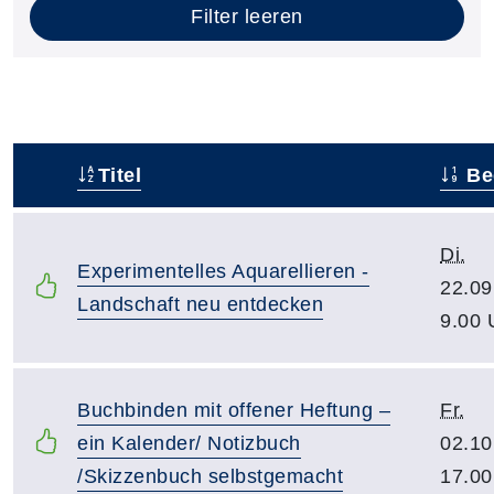
Filter leeren
Titel
Be
–
Di.
Experimentelles Aquarellieren -
22.09
Landschaft neu entdecken
9.00 
Buchbinden mit offener Heftung –
Fr.
ein Kalender/ Notizbuch
02.10
/Skizzenbuch selbstgemacht
17.00