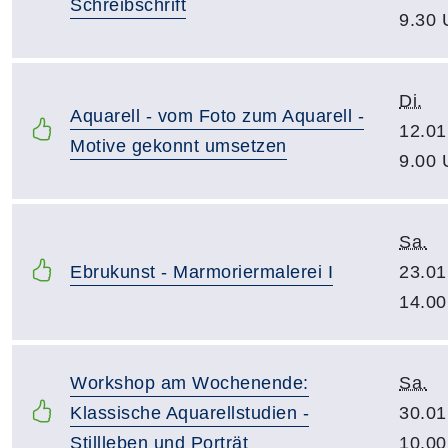
Schreibschrift
9.30 
Di.
Aquarell - vom Foto zum Aquarell -
12.01
Motive gekonnt umsetzen
9.00 
Sa.
Ebrukunst - Marmoriermalerei I
23.01
14.00
Workshop am Wochenende:
Sa.
Klassische Aquarellstudien -
30.01
Stillleben und Porträt
10.00