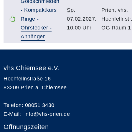
Goldschmieden
- Kompaktkurs
So.
Prien, vhs,
Ringe -
07.02.2027,
Hochfellnstr.
Ohrstecker -
10.00 Uhr
OG Raum 1
Anhänger
vhs Chiemsee e.V.
Hochfellnstraße 16
83209 Prien a. Chiemsee
Telefon: 08051 3430
E-Mail:
i
nfo@vhs-prien.de
Öffnungszeiten