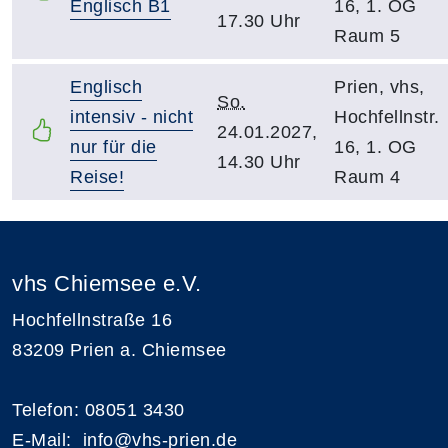
Englisch B1
16, 1. OG
17.30 Uhr
Raum 5
Englisch
Prien, vhs,
So.
intensiv - nicht
Hochfellnstr.
24.01.2027,
nur für die
16, 1. OG
14.30 Uhr
Reise!
Raum 4
vhs Chiemsee e.V.
Hochfellnstraße 16
83209 Prien a. Chiemsee
Telefon: 08051 3430
E-Mail:
i
nfo@vhs-prien.de