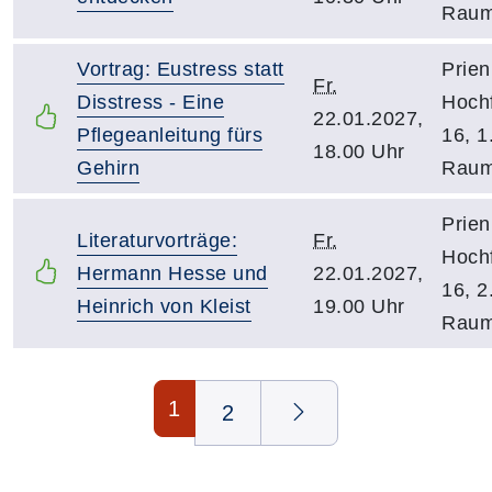
Raum
Vortrag: Eustress statt
Prien
Fr.
Disstress - Eine
Hochf
22.01.2027,
Pflegeanleitung fürs
16, 1
18.00 Uhr
Gehirn
Raum
Prien
Literaturvorträge:
Fr.
Hochf
Hermann Hesse und
22.01.2027,
16, 2
Heinrich von Kleist
19.00 Uhr
Raum
Seite 1 von 2
1
2