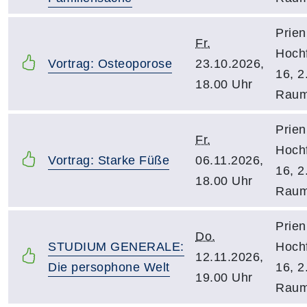
Prien
Fr.
Hochf
Vortrag: Osteoporose
23.10.2026,
16, 2
18.00 Uhr
Raum
Prien
Fr.
Hochf
Vortrag: Starke Füße
06.11.2026,
16, 2
18.00 Uhr
Raum
Prien
Do.
STUDIUM GENERALE:
Hochf
12.11.2026,
Die persophone Welt
16, 2
19.00 Uhr
Raum