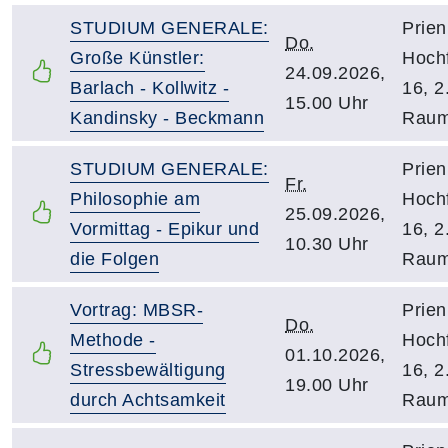
STUDIUM GENERALE:
Prien
Do.
Große Künstler:
Hochf
24.09.2026,
Barlach - Kollwitz -
16, 2
15.00 Uhr
Kandinsky - Beckmann
Raum
STUDIUM GENERALE:
Prien
Fr.
Philosophie am
Hochf
25.09.2026,
Vormittag - Epikur und
16, 2
10.30 Uhr
die Folgen
Raum
Vortrag: MBSR-
Prien
Do.
Methode -
Hochf
01.10.2026,
Stressbewältigung
16, 2
19.00 Uhr
durch Achtsamkeit
Raum