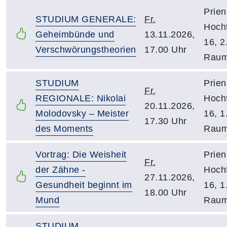
Prien
STUDIUM GENERALE:
Fr.
Hochf
Geheimbünde und
13.11.2026,
16, 2
Verschwörungstheorien
17.00 Uhr
Raum
STUDIUM
Prien
Fr.
REGIONALE: Nikolai
Hochf
20.11.2026,
Molodovsky – Meister
16, 1
17.30 Uhr
des Moments
Raum
Vortrag: Die Weisheit
Prien
Fr.
der Zähne -
Hochf
27.11.2026,
Gesundheit beginnt im
16, 1
18.00 Uhr
Mund
Raum
STUDIUM