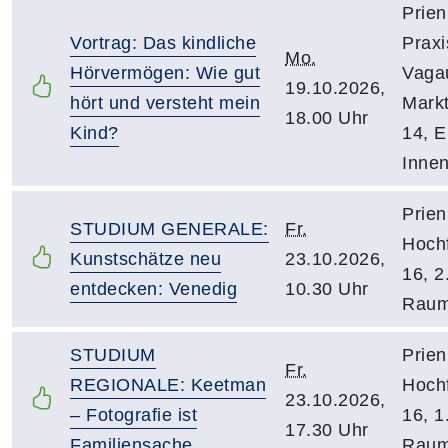
Prien
Vortrag: Das kindliche
Praxi
Mo.
Hörvermögen: Wie gut
Vagau
19.10.2026,
hört und versteht mein
Markt
18.00 Uhr
Kind?
14, 
Inne
Prien
STUDIUM GENERALE:
Fr.
Hochf
Kunstschätze neu
23.10.2026,
16, 2
entdecken: Venedig
10.30 Uhr
Raum
STUDIUM
Prien
Fr.
REGIONALE: Keetman
Hochf
23.10.2026,
– Fotografie ist
16, 1
17.30 Uhr
Familiensache
Raum