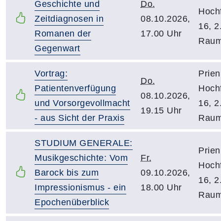
Geschichte und
Do.
Hochf
Zeitdiagnosen in
08.10.2026,
16, 2
Romanen der
17.00 Uhr
Raum
Gegenwart
Vortrag:
Prien
Do.
Patientenverfügung
Hochf
08.10.2026,
und Vorsorgevollmacht
16, 2
19.15 Uhr
- aus Sicht der Praxis
Raum
STUDIUM GENERALE:
Prien
Musikgeschichte: Vom
Fr.
Hochf
Barock bis zum
09.10.2026,
16, 2
Impressionismus - ein
18.00 Uhr
Raum
Epochenüberblick