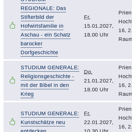
REGIONALE: Das
Prien
Stifterbild der
Fr.
Hochf
Hofwirtsfamilie in
15.01.2027,
16, 2
Aschau - ein Schatz
18.00 Uhr
Raum
barocker
Dorfgeschichte
STUDIUM GENERALE:
Prien
Do.
Religionsgeschichte -
Hochf
21.01.2027,
mit der Bibel in den
16, 2
18.00 Uhr
Krieg
Raum
Prien
STUDIUM GENERALE:
Fr.
Hochf
Kunstschätze neu
22.01.2027,
16, 2
entdecken
10.30 Uhr