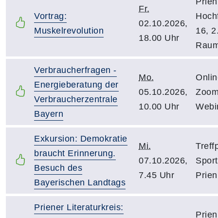
Prien
Fr.
Vortrag:
Hochf
02.10.2026,
Muskelrevolution
16, 2
18.00 Uhr
Raum
Verbraucherfragen -
Mo.
Onlin
Energieberatung der
05.10.2026,
Zoo
Verbraucherzentrale
10.00 Uhr
Webi
Bayern
Exkursion: Demokratie
Mi.
Treff
braucht Erinnerung.
07.10.2026,
Sport
Besuch des
7.45 Uhr
Prien
Bayerischen Landtags
Priener Literaturkreis:
Prien